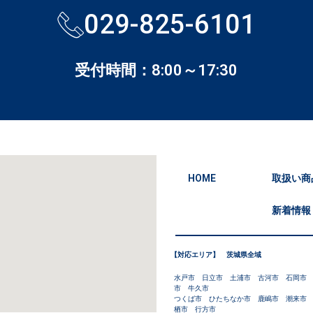
029-825-6101
受付時間：8:00～17:30
HOME
取扱い商
新着情報
【対応エリア】 茨城県全域
水戸市 日立市 土浦市 古河市 石岡市
市 牛久市
つくば市 ひたちなか市 鹿嶋市 潮来市
栖市 行方市