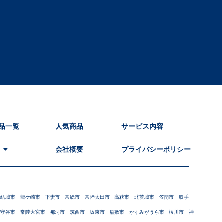
品一覧
人気商品
サービス内容
会社概要
プライバシーポリシー
 結城市 龍ケ崎市 下妻市 常総市 常陸太田市 高萩市 北茨城市 笠間市 取手
 守谷市 常陸大宮市 那珂市 筑西市 坂東市 稲敷市 かすみがうら市 桜川市 神