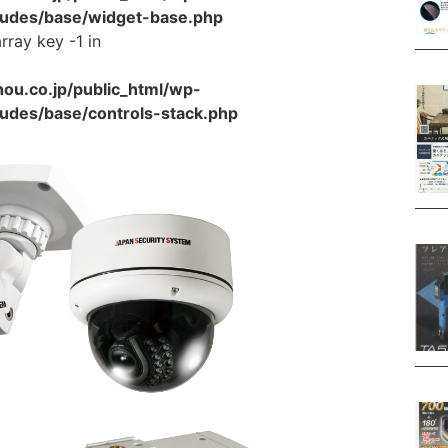
cludes/base/widget-base.php
rray key -1 in
u.co.jp/public_html/wp-
ludes/base/controls-stack.php