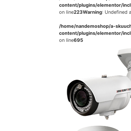
content/plugins/elementor/in
on line
223
Warning
: Undefined a
/home/nandemoshop/a-skuucho
content/plugins/elementor/inc
on line
695