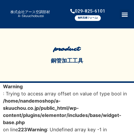
029-825-6101
株式会社アース空調部材
A-Skuuchobuzai
無料見積フォーム
product
銅管加工工具
Warning
: Trying to access array offset on value of type bool in
/home/nandemoshop/a-
skuuchou.co.jp/public_html/wp-
content/plugins/elementor/includes/base/widget-
base.php
on line
223
Warning
: Undefined array key -1 in