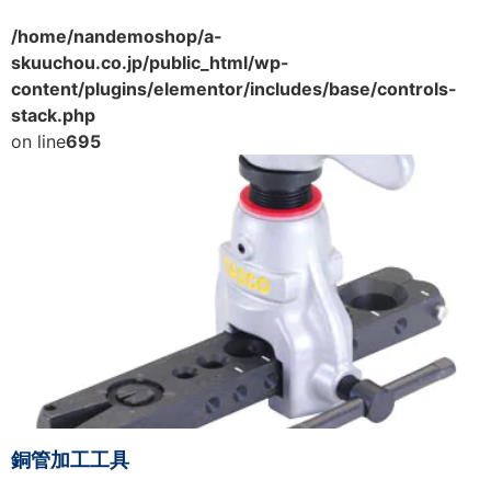
/home/nandemoshop/a-
skuuchou.co.jp/public_html/wp-
content/plugins/elementor/includes/base/controls-
stack.php
on line
695
銅管加工工具