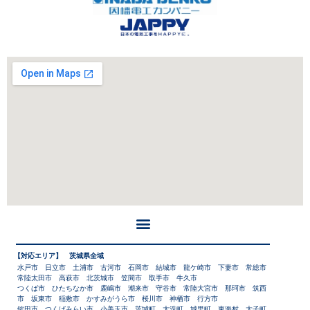
【対応エリア】 茨城県全域
水戸市 日立市 土浦市 古河市 石岡市 結城市 龍ケ崎市 下妻市 常総市
常陸太田市 高萩市 北茨城市 笠間市 取手市 牛久市
つくば市 ひたちなか市 鹿嶋市 潮来市 守谷市 常陸大宮市 那珂市 筑西
市 坂東市 稲敷市 かすみがうら市 桜川市 神栖市 行方市
鉾田市 つくばみらい市 小美玉市 茨城町 大洗町 城里町 東海村 大子町