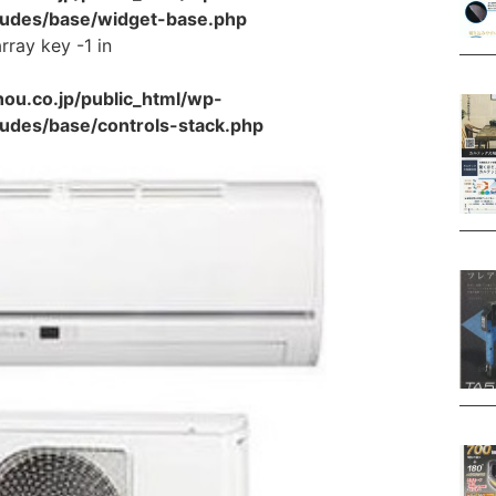
cludes/base/widget-base.php
rray key -1 in
u.co.jp/public_html/wp-
ludes/base/controls-stack.php