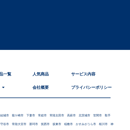
品一覧
人気商品
サービス内容
会社概要
プライバシーポリシー
 結城市 龍ケ崎市 下妻市 常総市 常陸太田市 高萩市 北茨城市 笠間市 取手
 守谷市 常陸大宮市 那珂市 筑西市 坂東市 稲敷市 かすみがうら市 桜川市 神