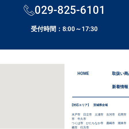
029-825-6101
受付時間：8:00～17:30
HOME
取扱い商
新着情報
【対応エリア】 茨城県全域
水戸市 日立市 土浦市 古河市 石岡市
市 牛久市
つくば市 ひたちなか市 鹿嶋市 潮来市
栖市 行方市