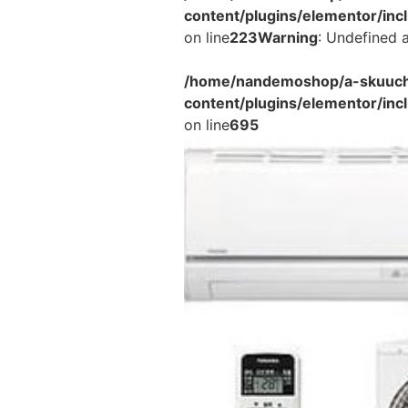
content/plugins/elementor/in
on line
223
Warning
: Undefined a
/home/nandemoshop/a-skuucho
content/plugins/elementor/inc
on line
695