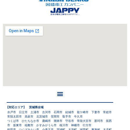
【対応エリア】 茨城県全域
水戸市 日立市 土浦市 古河市 石岡市 結城市 龍ケ崎市 下妻市 常総市
常陸太田市 高萩市 北茨城市 笠間市 取手市 牛久市
つくば市 ひたちなか市 鹿嶋市 潮来市 守谷市 常陸大宮市 那珂市 筑西
市 坂東市 稲敷市 かすみがうら市 桜川市 神栖市 行方市
鉾田市 つくばみらい市 小美玉市 茨城町 大洗町 城里町 東海村 大子町