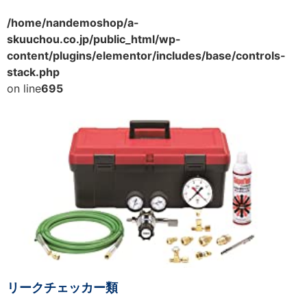
/home/nandemoshop/a-
skuuchou.co.jp/public_html/wp-
content/plugins/elementor/includes/base/controls-
stack.php
on line
695
リークチェッカー類