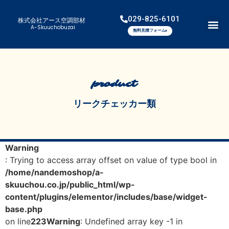
029-825-6101
株式会社アース空調部材
A-Skuuchobuzai
無料見積フォーム
product
リークチェッカー類
Warning
: Trying to access array offset on value of type bool in
/home/nandemoshop/a-
skuuchou.co.jp/public_html/wp-
content/plugins/elementor/includes/base/widget-
base.php
on line
223
Warning
: Undefined array key -1 in