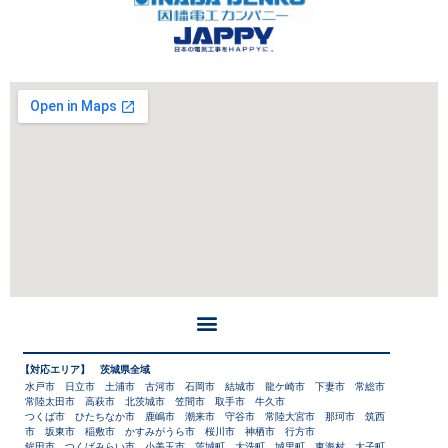
【対応エリア】 茨城県全域
水戸市 日立市 土浦市 古河市 石岡市 結城市 龍ケ崎市 下妻市 常総市
常陸太田市 高萩市 北茨城市 笠間市 取手市 牛久市
つくば市 ひたちなか市 鹿嶋市 潮来市 守谷市 常陸大宮市 那珂市 筑西
市 坂東市 稲敷市 かすみがうら市 桜川市 神栖市 行方市
鉾田市 つくばみらい市 小美玉市 茨城町 大洗町 城里町 東海村 大子町