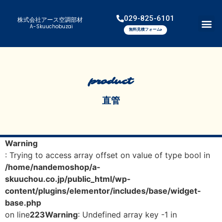
029-825-6101
株式会社アース空調部材
A-Skuuchobuzai
無料見積フォーム
product
直管
Warning
: Trying to access array offset on value of type bool in
/home/nandemoshop/a-
skuuchou.co.jp/public_html/wp-
content/plugins/elementor/includes/base/widget-
base.php
on line
223
Warning
: Undefined array key -1 in