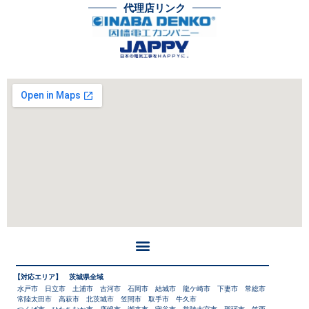
代理店リンク
【対応エリア】 茨城県全域
水戸市 日立市 土浦市 古河市 石岡市 結城市 龍ケ崎市 下妻市 常総市
常陸太田市 高萩市 北茨城市 笠間市 取手市 牛久市