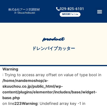
029-825-6101
株式会社アース空調部材
A-Skuuchobuzai
無料見積フォーム
product
ドレンパイプカッター
Warning
: Trying to access array offset on value of type bool in
/home/nandemoshop/a-
skuuchou.co.jp/public_html/wp-
content/plugins/elementor/includes/base/widget-
base.php
on line
223
Warning
: Undefined array key -1 in